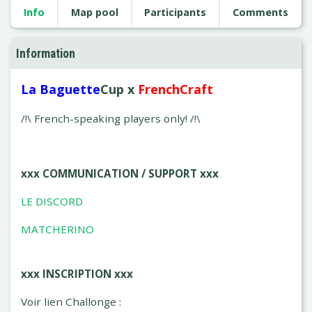
Info
Map pool
Participants
Comments
Information
La Baguette
Cup x
FrenchCraft
/!\ French-speaking players only! /!\
xxx COMMUNICATION / SUPPORT xxx
LE DISCORD
MATCHERINO
xxx INSCRIPTION xxx
Voir lien Challonge :