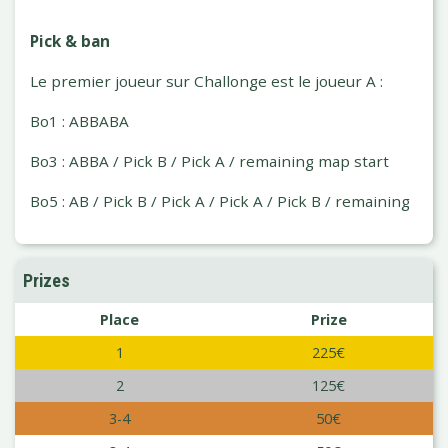
Pick & ban
Le premier joueur sur Challonge est le joueur A :
Bo1 : ABBABA
Bo3 : ABBA / Pick B / Pick A / remaining map start
Bo5 : AB / Pick B / Pick A / Pick A / Pick B / remaining
Prizes
Place
Prize
1
225€
2
125€
3-4
50€