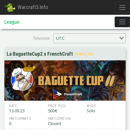
Warcraft3.Info
League
UTC
Timezone:
La BaguetteCup2 x FrenchCraft
COMPLETED
DATE
PRIZE POOL
MODE
13.09.23
500€
Solo
PARTICIPANTS
PARTICIPATION
0
Closed