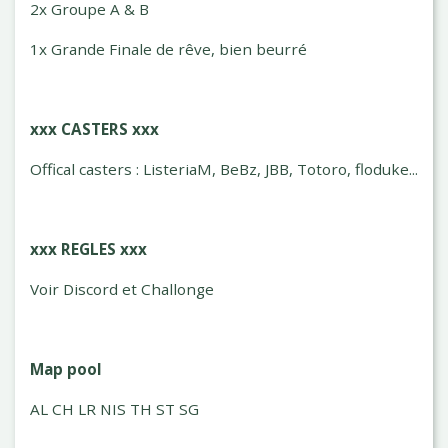
2x Groupe A & B
1x Grande Finale de rêve, bien beurré
xxx CASTERS xxx
Offical casters : ListeriaM, BeBz, JBB, Totoro, floduke...
xxx REGLES xxx
Voir Discord et Challonge
Map pool
AL CH LR NIS TH ST SG